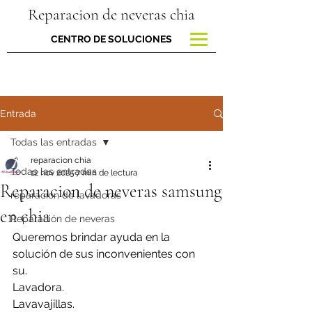
Reparacion de neveras chia
CENTRO DE SOLUCIONES
Entrada
Todas las entradas
reparacion chia
Todas las entradas
12 nov 2025
7 min de lectura
Reparacion de neveras samsung
reparacion de lavadoras
en chia
Reparación de neveras
Queremos brindar ayuda en la 
solución de sus inconvenientes con 
su.
Lavadora.
Lavavajillas.