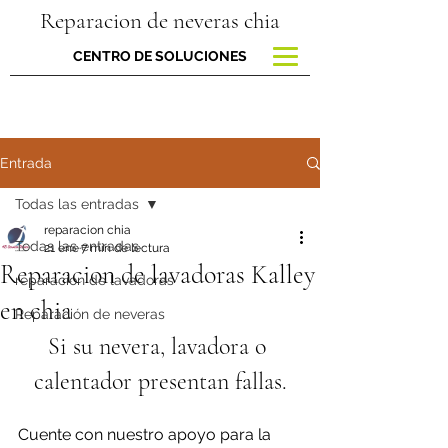
Reparacion de neveras chia
CENTRO DE SOLUCIONES
Entrada
Todas las entradas
reparacion chia
Todas las entradas
21 ene
7 min de lectura
Reparacion de lavadoras Kalley
reparacion de lavadoras
en chia
Reparación de neveras
Si su nevera, lavadora o 
calentador presentan fallas.
Cuente con nuestro apoyo para la 