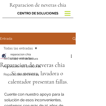
Reparacion de neveras chia
CENTRO DE SOLUCIONES
Entrada
Todas las entradas
reparacion chia
Todas las entradas
1 feb
7 min de lectura
Reparacion de neveras chia
reparacion de lavadoras
Si su nevera, lavadora o 
Reparación de neveras
calentador presentan fallas.
Cuente con nuestro apoyo para la 
solución de esos inconvenientes, 
contamos con más de 15 años de 