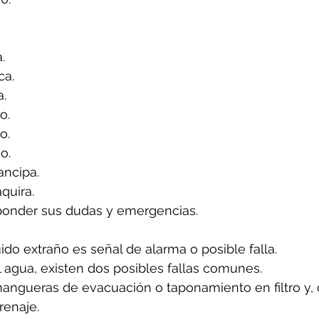
.
ca.
a.
o.
o.
o.
ancipa.
quira.
ponder sus dudas y emergencias.
uido extraño es señal de alarma o posible falla.
l agua, existen dos posibles fallas comunes.
angueras de evacuación o taponamiento en filtro y, 
renaje.