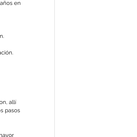
daños en 
n.
ción.
, allí 
os pasos 
mayor 