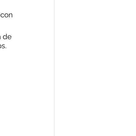
 con 
 de 
s.