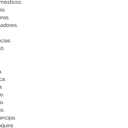
mésticos.
s.
ras.
adores.
ias.
0.
.
ca.
a.
o.
o.
o.
ancipa.
quira.