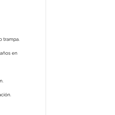
o trampa.
daños en 
n.
ción.