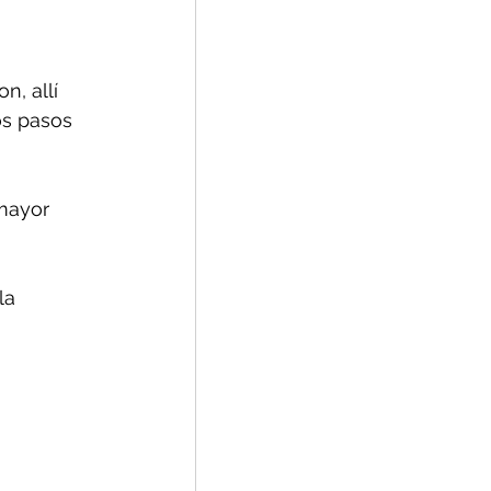
, allí 
os pasos 
mayor 
la 