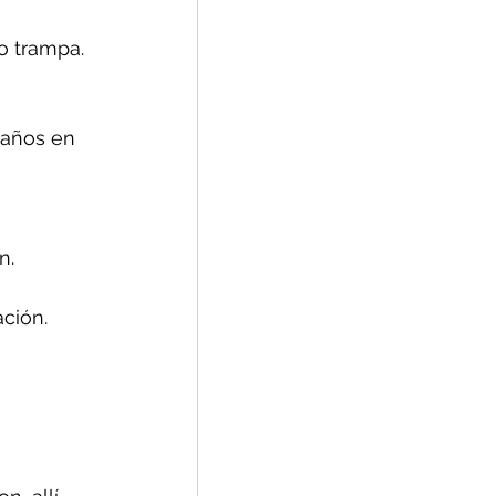
o trampa.
daños en 
n.
ción.