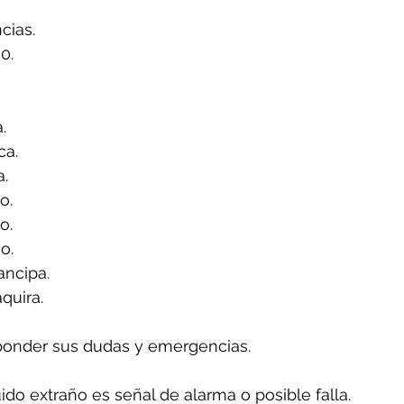
ias.
0.
.
ca.
a.
o.
o.
o.
ancipa.
quira.
ponder sus dudas y emergencias.
uido extraño es señal de alarma o posible falla.