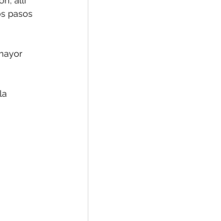
, allí 
os pasos 
mayor 
la 