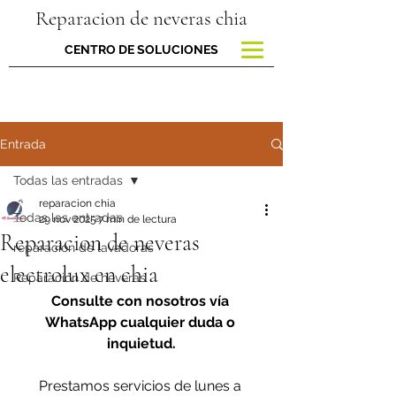
Reparacion de neveras chia
CENTRO DE SOLUCIONES
Entrada
Todas las entradas
reparacion chia
Todas las entradas
29 nov 2025
7 min de lectura
Reparacion de neveras
reparacion de lavadoras
electrolux en chia
Reparación de neveras
Consulte con nosotros vía 
WhatsApp cualquier duda o 
inquietud.
Prestamos servicios de lunes a 