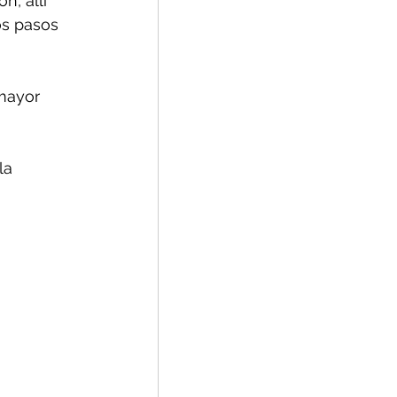
, allí 
os pasos 
mayor 
la 