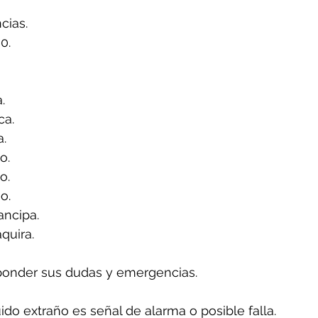
ias.
0.
.
ca.
a.
o.
o.
o.
ancipa.
quira.
ponder sus dudas y emergencias.
uido extraño es señal de alarma o posible falla.