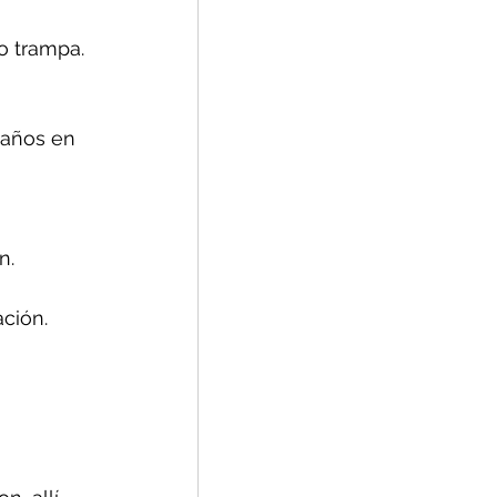
o trampa.
daños en 
n.
ción.