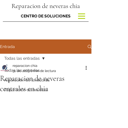
Reparacion de neveras chia
CENTRO DE SOLUCIONES
Entrada
Todas las entradas
reparacion chia
Todas las entradas
31 dic 2025
6 min de lectura
Reparacion de neveras
reparacion de lavadoras
centrales en chia
Reparación de neveras