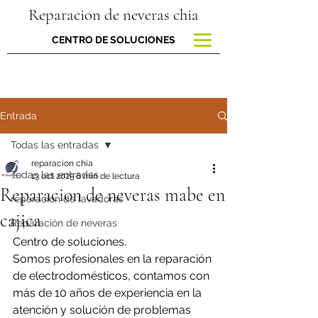
Reparacion de neveras chia
CENTRO DE SOLUCIONES
Entrada
Todas las entradas
reparacion chia
Todas las entradas
13 oct 2025
8 min de lectura
Reparacion de neveras mabe en
reparacion de lavadoras
cajica
Reparación de neveras
Centro de soluciones.
Somos profesionales en la reparación 
de electrodomésticos, contamos con 
más de 10 años de experiencia en la 
atención y solución de problemas 