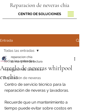
Reparacion de neveras chia
CENTRO DE SOLUCIONES
Entrada
Todas las entradas
reparacion chia
Todas las entradas
10 mar
3 min de lectura
Arreglo de neveras whirlpool
reparacion de lavadoras
en chia
Reparación de neveras
Centro de servicio técnico para la 
reparación de neveras y lavadoras.
Recuerde que un mantenimiento a 
tiempo puede evitar sobre costos en 