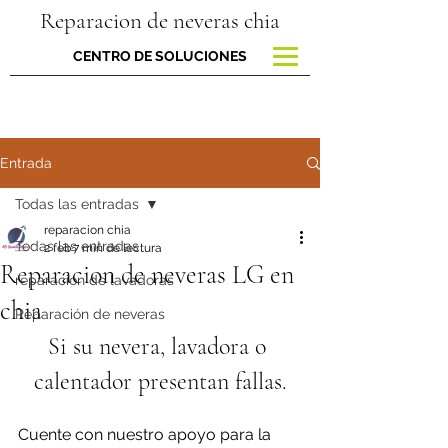
Reparacion de neveras chia
CENTRO DE SOLUCIONES
Entrada
Todas las entradas
reparacion chia
Todas las entradas
2 feb
7 min de lectura
Reparacion de neveras LG en
reparacion de lavadoras
chia
Reparación de neveras
Si su nevera, lavadora o 
calentador presentan fallas.
Cuente con nuestro apoyo para la 