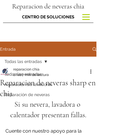
Reparacion de neveras chia
CENTRO DE SOLUCIONES
Entrada
Todas las entradas
reparacion chia
Todas las entradas
2 feb
7 min de lectura
Reparacion de neveras sharp en
reparacion de lavadoras
chia
Reparación de neveras
Si su nevera, lavadora o 
calentador presentan fallas.
Cuente con nuestro apoyo para la 