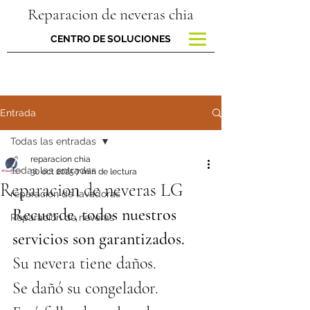
Reparacion de neveras chia
CENTRO DE SOLUCIONES
Entrada
Todas las entradas
reparacion chia
Todas las entradas
30 oct 2025
7 min de lectura
Reparacion de neveras LG
reparacion de lavadoras
Recuerde, todos nuestros 
Reparación de neveras
servicios son garantizados.
Su nevera tiene daños.
Se dañó su congelador.