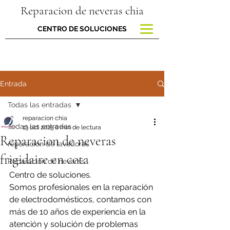
Reparacion de neveras chia
CENTRO DE SOLUCIONES
Entrada
Todas las entradas
reparacion chia
Todas las entradas
13 oct 2025
8 min de lectura
Reparacion de neveras
reparacion de lavadoras
frigidaire en cota
Reparación de neveras
Centro de soluciones.
Somos profesionales en la reparación 
de electrodomésticos, contamos con 
más de 10 años de experiencia en la 
atención y solución de problemas 