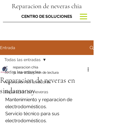
Reparacion de neveras chia
CENTRO DE SOLUCIONES
Entrada
Todas las entradas
reparacion chia
Todas las entradas
31 mar 2024
5 min de lectura
Reparacion de neveras en
reparacion de lavadoras
sindamanoy
Reparación de neveras
Mantenimiento y reparacion de 
electrodomésticos.
Servicio técnico para sus 
electrodomésticos.