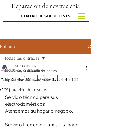
Reparacion de neveras chia
CENTRO DE SOLUCIONES
Entrada
Todas las entradas
reparacion chia
Todas las entradas
6 may 2024
7 min de lectura
Reparacion de lavadoras en
reparacion de lavadoras
chia
Reparación de neveras
Servicio técnico para sus 
electrodomésticos.
Atendemos su hogar o negocio.
Servicio técnico de lunes a sábado.