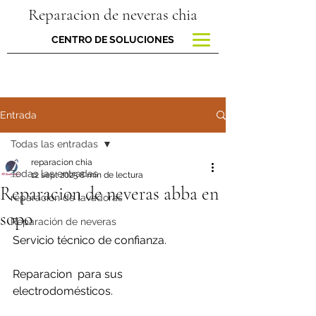
Reparacion de neveras chia
CENTRO DE SOLUCIONES
Entrada
Todas las entradas
reparacion chia
Todas las entradas
12 sept 2025
8 min de lectura
Reparacion de neveras abba en
reparacion de lavadoras
sopo
Reparación de neveras
Servicio técnico de confianza.
Reparacion  para sus 
electrodomésticos.