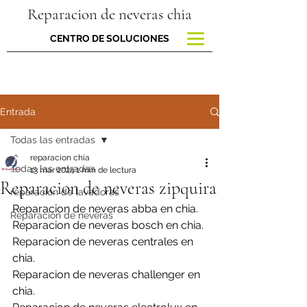
Reparacion de neveras chia
CENTRO DE SOLUCIONES
Entrada
Todas las entradas
reparacion chia
Todas las entradas
13 mar 2024
1 min de lectura
Reparacion de neveras zipquira
reparacion de lavadoras
Reparacion de neveras abba en chia.
Reparación de neveras
Reparacion de neveras bosch en chia.
Reparacion de neveras centrales en 
chia.
Reparacion de neveras challenger en 
chia.