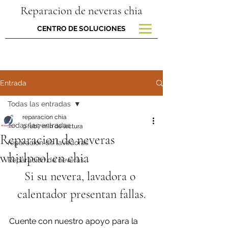
Reparacion de neveras chia
CENTRO DE SOLUCIONES
Entrada
Todas las entradas
reparacion chia
Todas las entradas
9 feb
7 min de lectura
Reparacion de neveras
reparacion de lavadoras
whirlpool en chia
Reparación de neveras
Si su nevera, lavadora o 
calentador presentan fallas.
Cuente con nuestro apoyo para la 