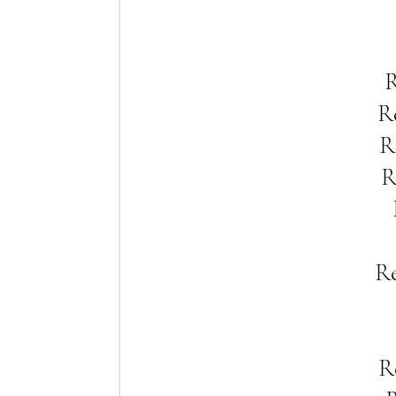
R
R
R
R
Re
R