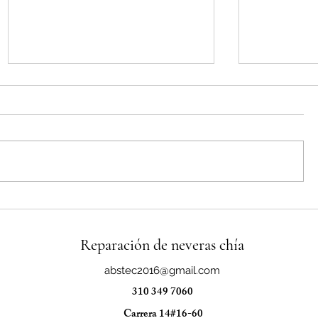
Reparacion de neveras bosch en
Reparacion 
sindamanoy
sindamanoy
Reparación de neveras chía
abstec2016@gmail.com
310 349 7060
Carrera 14#16-60