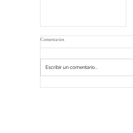
Comentarios
Escribir un comentario...
Reparacion de neveras centrales en
sindamanoy