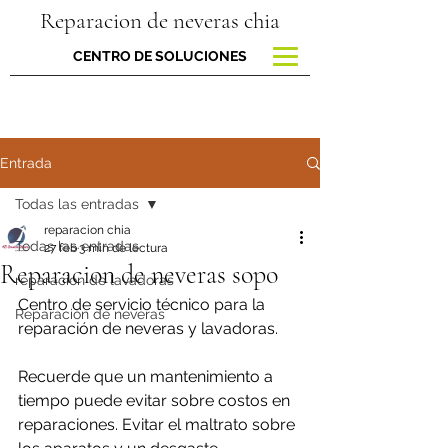
Reparacion de neveras chia
CENTRO DE SOLUCIONES
Entrada
Todas las entradas
reparacion chia
Todas las entradas
27 feb
3 min de lectura
Reparacion de neveras sopo
reparacion de lavadoras
Centro de servicio técnico para la 
Reparación de neveras
reparación de neveras y lavadoras.
Recuerde que un mantenimiento a 
tiempo puede evitar sobre costos en 
reparaciones. Evitar el maltrato sobre 