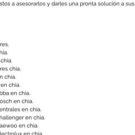
tos a asesorarlos y darles una pronta solución a sus
res.
ia.
chia.
es chia.
 chia.
en chia.
bba en chia.
osch en chia.
ntrales en chia.
allenger en chia.
aewoo en chia.
ectrolux en chia.