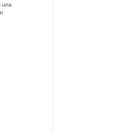
a una 
n 