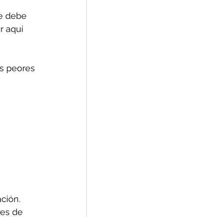
se debe 
 aquí 
as peores 
ción.
res de 