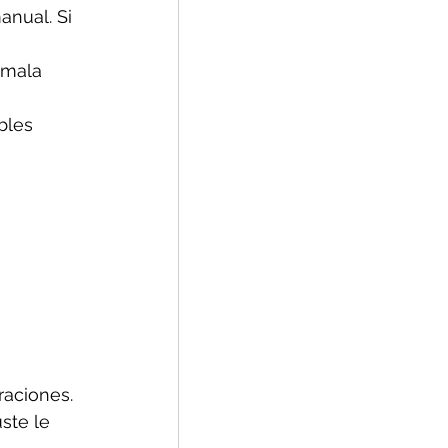
nual. Si 
 mala 
bles 
aciones. 
ste le 