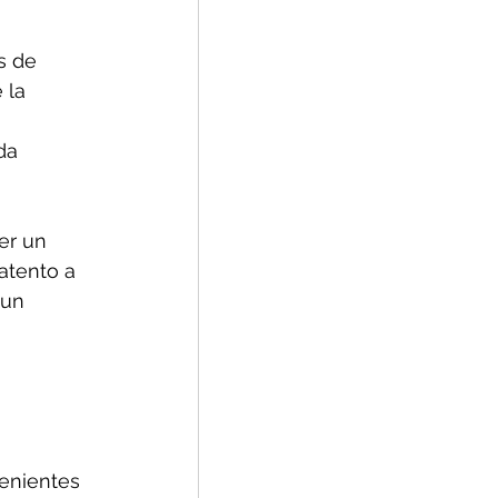
s de 
 la 
da 
er un 
atento a 
 un 
 
enientes 