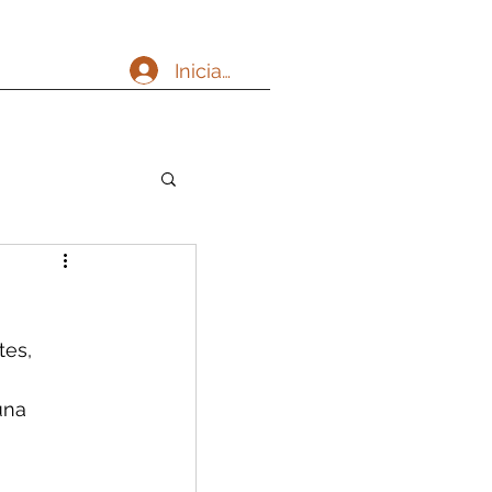
Iniciar sesión
es, 
una 