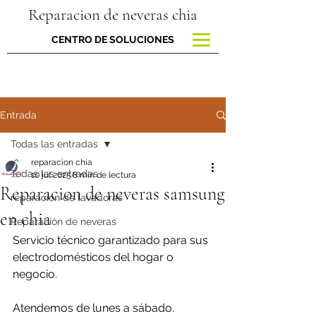
Reparacion de neveras chia
CENTRO DE SOLUCIONES
Entrada
Todas las entradas
reparacion chia
Todas las entradas
10 jul 2025
8 min de lectura
Reparacion de neveras samsung
reparacion de lavadoras
en chia
Reparación de neveras
Servicio técnico garantizado para sus 
electrodomésticos del hogar o 
negocio.
Atendemos de lunes a sábado.