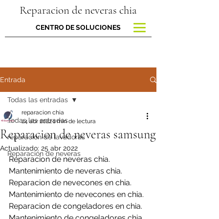
Reparacion de neveras chia
CENTRO DE SOLUCIONES
Entrada
Todas las entradas
reparacion chia
Todas las entradas
24 abr 2022
1 min de lectura
Reparacion de neveras samsung
reparacion de lavadoras
Actualizado:
25 abr 2022
Reparación de neveras
Reparacion de neveras chia.
Mantenimiento de neveras chia.
Reparacion de nevecones en chia.
Mantenimiento de nevecones en chia.
Reparacion de congeladores en chia.
Mantenimiento de congeladores chia.