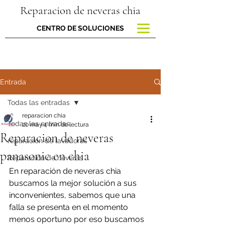
Reparacion de neveras chia
CENTRO DE SOLUCIONES
Entrada
Todas las entradas
reparacion chia
Todas las entradas
20 may
4 min de lectura
Reparacion de neveras
reparacion de lavadoras
panasonic en chia
Reparación de neveras
En reparación de neveras chia 
buscamos la mejor solución a sus 
inconvenientes, sabemos que una 
falla se presenta en el momento 
menos oportuno por eso buscamos 