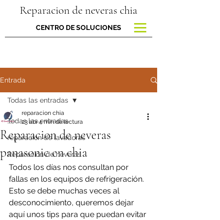
Reparacion de neveras chia
CENTRO DE SOLUCIONES
Entrada
Todas las entradas
reparacion chia
Todas las entradas
23 abr
4 min de lectura
Reparacion de neveras
reparacion de lavadoras
panasonic en chia
Reparación de neveras
Todos los días nos consultan por 
fallas en los equipos de refrigeración. 
Esto se debe muchas veces al 
desconocimiento, queremos dejar 
aquí unos tips para que puedan evitar 