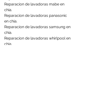
Reparacion de lavadoras mabe en 
chia.
Reparacion de lavadoras panasonic 
en chia.
Reparacion de lavadoras samsung en 
chia.
Reparacion de lavadoras whirlpool en 
chia.
La obsolescencia programada es un 
tema muy importante que debemos 
manejar como usuarios para estos 
días, por eso es importante los 
mantenimientos y revisiones a tiempo 
para no generar la perdida de los 
equipos o evitar sobre costos.
Reparacion de calentadores.