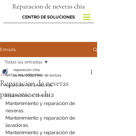
Reparacion de neveras chia
CENTRO DE SOLUCIONES
Entrada
Todas las entradas
reparacion chia
Todas las entradas
24 mar 2025
7 min de lectura
Reparacion de neveras
reparacion de lavadoras
panasonic en chia
Reparación de neveras
Mantenimiento y reparación de 
neveras.
Mantenimiento y reparación de 
lavadoras.
Mantenimiento y reparación de 