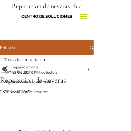
Reparacion de neveras chia
CENTRO DE SOLUCIONES
Entrada
Todas las entradas
reparacion chia
Todas las entradas
14 dic 2025
6 min de lectura
Reparacion de neveras
reparacion de lavadoras
panasonic
Reparación de neveras