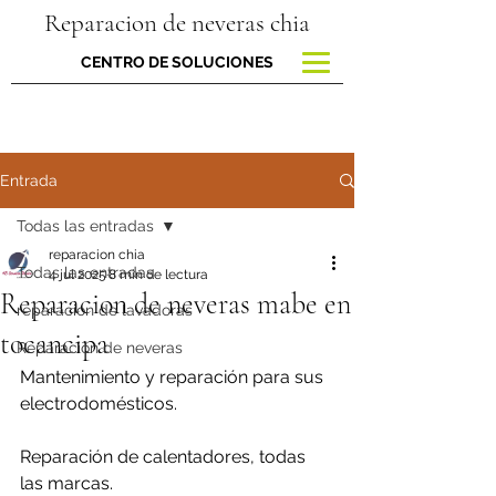
Reparacion de neveras chia
CENTRO DE SOLUCIONES
Entrada
Todas las entradas
reparacion chia
Todas las entradas
4 jul 2025
8 min de lectura
Reparacion de neveras mabe en
reparacion de lavadoras
tocancipa
Reparación de neveras
Mantenimiento y reparación para sus 
electrodomésticos.
Reparación de calentadores, todas 
las marcas.