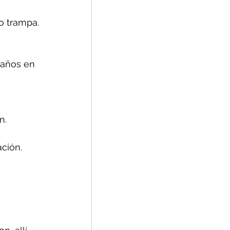
o trampa.
daños en 
n.
ción.