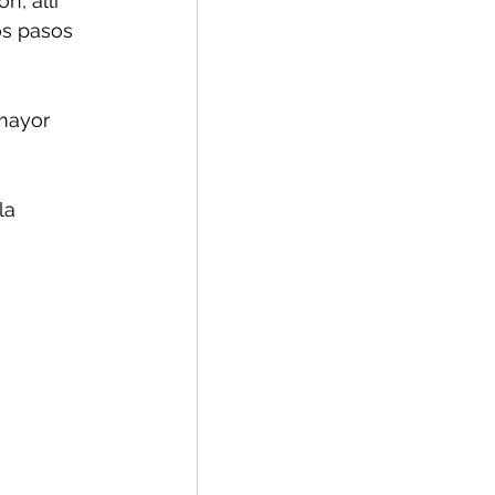
, allí 
os pasos 
mayor 
la 