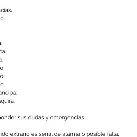
ias.
0.
.
ca.
a.
o.
o.
o.
ancipa.
quira.
ponder sus dudas y emergencias.
uido extraño es señal de alarma o posible falla.