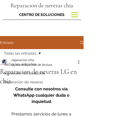
Reparacion de neveras chia
CENTRO DE SOLUCIONES
Entrada
Todas las entradas
reparacion chia
Todas las entradas
29 nov 2025
7 min de lectura
Reparacion de neveras LG en
reparacion de lavadoras
chia
Reparación de neveras
Consulte con nosotros vía 
WhatsApp cualquier duda o 
inquietud.
Prestamos servicios de lunes a 