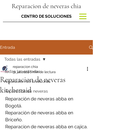
Reparacion de neveras chia
CENTRO DE SOLUCIONES
Entrada
Todas las entradas
reparacion chia
Todas las entradas
31 jul 2024
6 min de lectura
Reparacion de neveras
reparacion de lavadoras
kitchenaid
Reparación de neveras
Reparación de neveras abba en 
Bogotá.
Reparación de neveras abba en 
Briceño.
Reparacion de neveras abba en cajica.