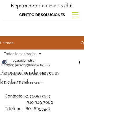
Reparacion de neveras chia
CENTRO DE SOLUCIONES
Entrada
Todas las entradas
reparacion chia
Todas las entradas
21 jul 2024
7 min de lectura
Reparacion de neveras
reparacion de lavadoras
kitchenaid
Reparación de neveras
Contacto. 313 205 9053
                     310 349 7060
Teléfono.   601 6053927