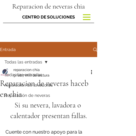
Reparacion de neveras chia
CENTRO DE SOLUCIONES
Entrada
Todas las entradas
reparacion chia
Todas las entradas
9 feb
7 min de lectura
Reparacion de neveras haceb
reparacion de lavadoras
en chia
Reparación de neveras
Si su nevera, lavadora o 
calentador presentan fallas.
Cuente con nuestro apoyo para la 