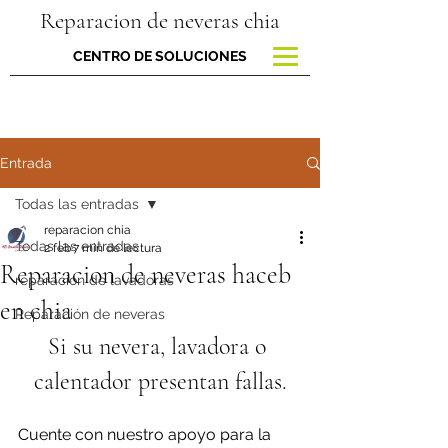
Reparacion de neveras chia
CENTRO DE SOLUCIONES
Entrada
Todas las entradas
reparacion chia
Todas las entradas
2 feb
7 min de lectura
Reparacion de neveras haceb
reparacion de lavadoras
en chia
Reparación de neveras
Si su nevera, lavadora o 
calentador presentan fallas.
Cuente con nuestro apoyo para la 