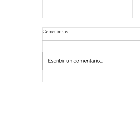
Comentarios
Escribir un comentario...
Reparacion de neveras whirlpool
en chia