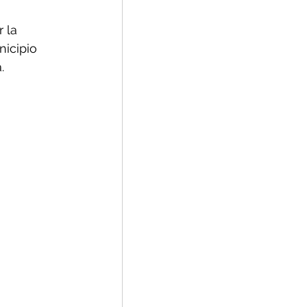
 la 
icipio 
.