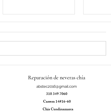
Reparacion de neveras Smeg en
Reparacion 
chia
chia
Reparación de neveras chía
abstec2016@gmail.com
310 349 7060
Carrera 14#16-60
Chía
Cundinamarca