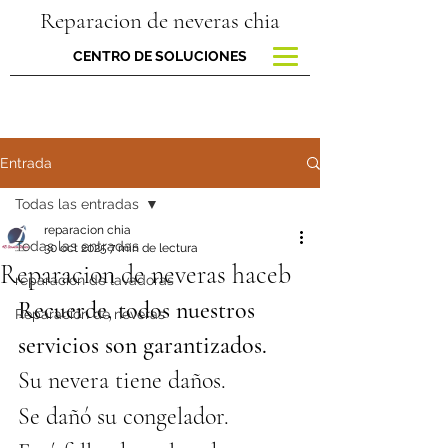
Reparacion de neveras chia
CENTRO DE SOLUCIONES
Entrada
Todas las entradas
reparacion chia
Todas las entradas
30 oct 2025
7 min de lectura
Reparacion de neveras haceb
reparacion de lavadoras
Recuerde, todos nuestros 
Reparación de neveras
servicios son garantizados.
Su nevera tiene daños.
Se dañó su congelador.