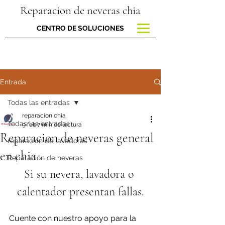
Reparacion de neveras chia
CENTRO DE SOLUCIONES
Entrada
Todas las entradas
reparacion chia
Todas las entradas
9 feb
7 min de lectura
Reparacion de neveras general
reparacion de lavadoras
en chia
Reparación de neveras
Si su nevera, lavadora o 
calentador presentan fallas.
Cuente con nuestro apoyo para la 