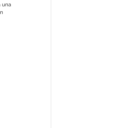
a una 
n 