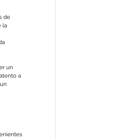
s de 
 la 
da 
er un 
atento a 
 un 
 
enientes 