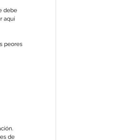
se debe 
 aquí 
as peores 
ción.
res de 