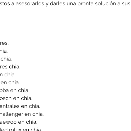
tos a asesorarlos y darles una pronta solución a sus
res.
ia.
chia.
es chia.
 chia.
en chia.
bba en chia.
osch en chia.
ntrales en chia.
allenger en chia.
aewoo en chia.
ectrolux en chia.