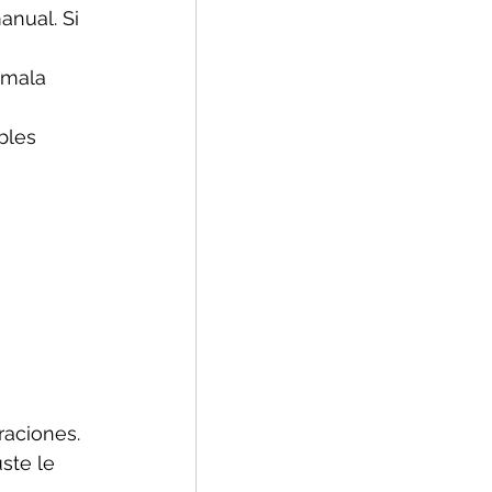
nual. Si 
 mala 
bles 
aciones. 
ste le 