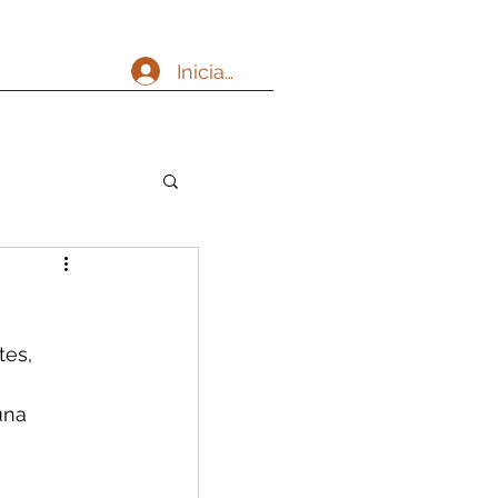
Iniciar sesión
es, 
una 