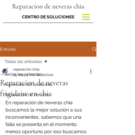
Reparacion de neveras chia
CENTRO DE SOLUCIONES
Entrada
Todas las entradas
reparacion chia
Todas las entradas
25 may
4 min de lectura
Reparacion de neveras
reparacion de lavadoras
frigidaire en chia
Reparación de neveras
En reparación de neveras chia 
buscamos la mejor solución a sus 
inconvenientes, sabemos que una 
falla se presenta en el momento 
menos oportuno por eso buscamos 