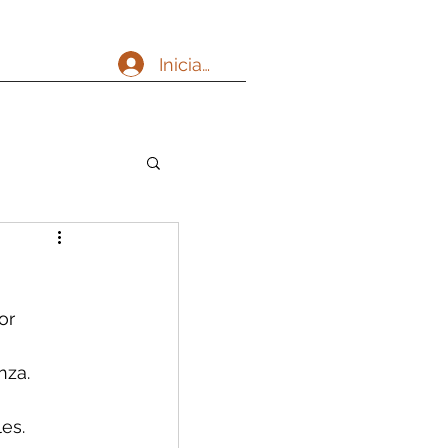
Iniciar sesión
or 
nza.
es.