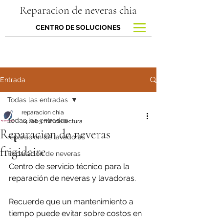
Reparacion de neveras chia
CENTRO DE SOLUCIONES
Entrada
Todas las entradas
reparacion chia
Todas las entradas
24 feb
3 min de lectura
Reparacion de neveras
reparacion de lavadoras
frigidaire
Reparación de neveras
Centro de servicio técnico para la 
reparación de neveras y lavadoras.
Recuerde que un mantenimiento a 
tiempo puede evitar sobre costos en 