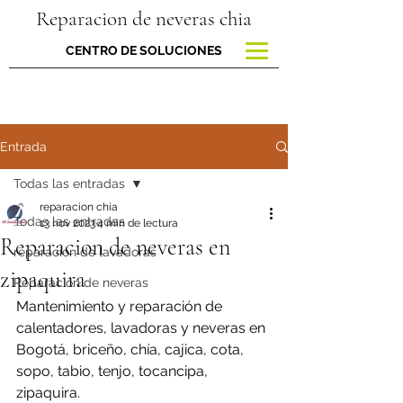
Reparacion de neveras chia
CENTRO DE SOLUCIONES
Entrada
Todas las entradas
reparacion chia
Todas las entradas
13 nov 2023
4 min de lectura
Reparacion de neveras en
reparacion de lavadoras
zipaquira
Reparación de neveras
Mantenimiento y reparación de 
calentadores, lavadoras y neveras en 
Bogotá, briceño, chía, cajica, cota, 
sopo, tabio, tenjo, tocancipa, 
zipaquira.