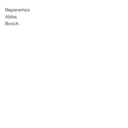
Reparamos.
Abba.
Bosch.
Centrales.
Challenger.
Daewoo.
Electrolux.
Frigidaire.
General.
Haceb.
Icasa.
Kalley.
Kitchenaid.
LG.
Mabe.
Panasonic.
Samsung.
Whirlpool.