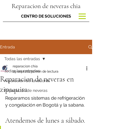
Reparacion de neveras chia
CENTRO DE SOLUCIONES
Entrada
Todas las entradas
reparacion chia
Todas las entradas
29 sept 2023
2 min de lectura
Reparacion de neveras en
reparacion de lavadoras
zipaquira
Reparación de neveras
Reparamos sistemas de refrigeración 
y congelación en Bogotá y la sabana.
Atendemos de lunes a sábado.