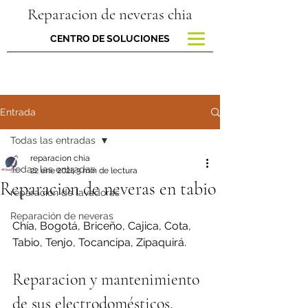
Reparacion de neveras chia
CENTRO DE SOLUCIONES
Entrada
Todas las entradas
reparacion chia
Todas las entradas
22 ene 2024
3 min de lectura
Reparacion de neveras en tabio
reparacion de lavadoras
Reparación de neveras
Chía, Bogotá, Briceño, Cajica, Cota, 
Tabio, Tenjo, Tocancipa, Zipaquirá.
Reparacion y mantenimiento 
de sus electrodomésticos.