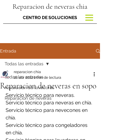
Reparacion de neveras chia
CENTRO DE SOLUCIONES
Entrada
Todas las entradas
reparacion chia
Todas las entradas
26 abr 2022
1 min de lectura
Reparacion de neveras en sopo
reparacion de lavadoras
Servicio técnico para neveras.
Reparación de neveras
Servicio técnico para neveras en chia.
Servicio técnico para nevecones en 
chia.
Servicio técnico para congeladores 
en chia.