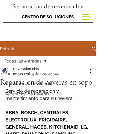
Reparacion de neveras chia
CENTRO DE SOLUCIONES
Entrada
Todas las entradas
reparacion chia
Todas las entradas
22 oct 2024
4 min de lectura
Reparacion de neveras en sopo
reparacion de lavadoras
Servicio de reparacion y 
Reparación de neveras
mantenimiento para su nevera.
ABBA, BOSCH, CENTRALES, 
ELECTROLUX, FRIGIDAIRE, 
GENERAL, HACEB, KITCHENAID, LG, 