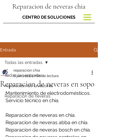
Reparacion de neveras chia
CENTRO DE SOLUCIONES
Entrada
Todas las entradas
reparacion chia
Todas las entradas
6 jun 2024
4 min de lectura
Reparacion de neveras en sopo
reparacion de lavadoras
Mantenimiento de electrodomésticos.
Reparación de neveras
Servicio técnico en chía.
Reparacion de neveras en chía.
Reparacion de neveras abba en chia.
Reparacion de neveras bosch en chia.