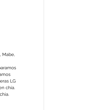
G, Mabe, 
paramos 
ramos 
eras LG 
n chía. 
hia.