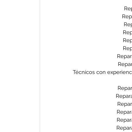
Rep
Rep
Rep
Rep
Rep
Rep
Repar
Repar
Técnicos con experienc
Repar
Repara
Repar
Repar
Repara
Repara